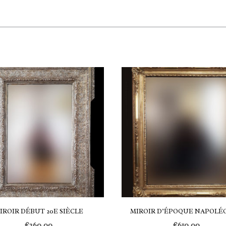
IROIR DÉBUT 20E SIÈCLE
MIROIR D’ÉPOQUE NAPOLÉO
€
260,00
€
610,00